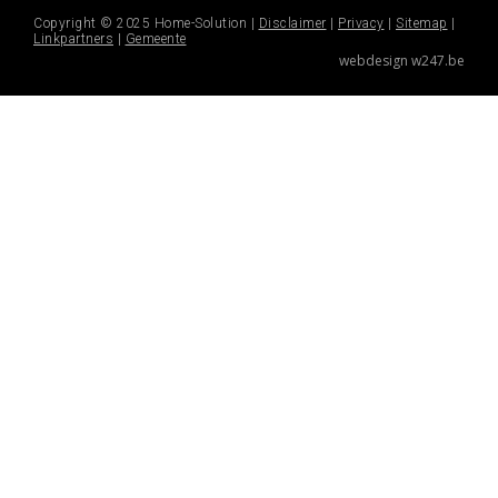
Copyright © 2025 Home-Solution |
Disclaimer
|
Privacy
|
Sitemap
|
Linkpartners
|
Gemeente
webdesign w247.be