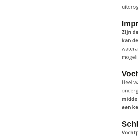
uitdro
Impr
Zijn d
kan d
watera
mogeli
Voch
Heel w
onderg
middel
een ke
Sch
Vochtp