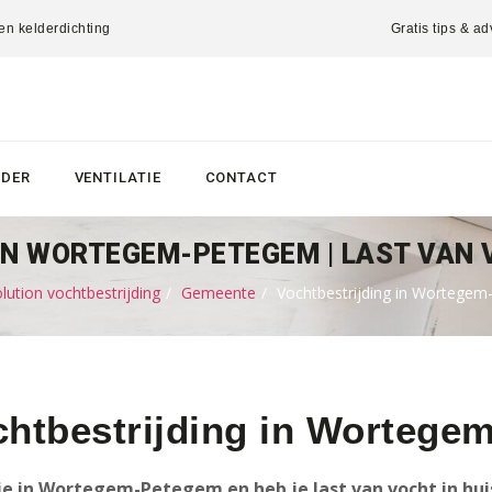
 en kelderdichting
Gratis tips & ad
LDER
VENTILATIE
CONTACT
N WORTEGEM-PETEGEM | LAST VAN 
ution vochtbestrijding
Gemeente
Vochtbestrijding in Wortege
chtbestrijding in Wortege
e in Wortegem-Petegem en heb je last van vocht in hu