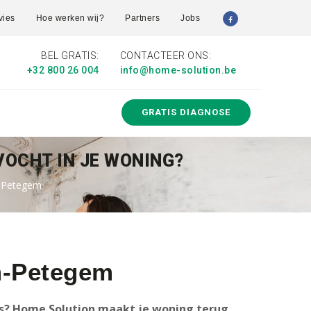
vies
Hoe werken wij?
Partners
Jobs
BEL GRATIS:
CONTACTEER ONS:
+32 800 26 004
info@home-solution.be
GRATIS DIAGNOSE
VOCHT IN JE WONING?
m-Petegem
m-Petegem
is? Home Solution maakt je woning terug