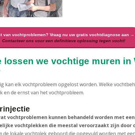
t van vochtproblemen? Vraag nu uw gratis vochtdiagnose aan →
Contacteer ons voor een definitieve oplossing tegen vocht!
 lossen we vochtige muren i
?
ig kan elk vochtprobleem opgelost worden. Welke vochtbeha
k en de ernst van het vochtprobleem.
injectie
at vochtproblemen kunnen behandeld worden met een 
elijke vochtplekken die meestal veroorzaakt zijn door 
 de lokale vochtplek geboord die opgevuld worden met een