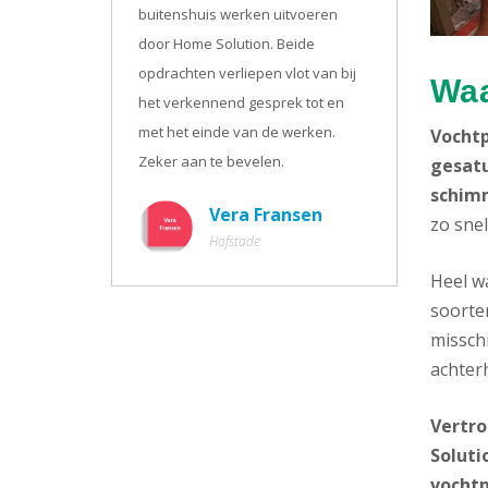
buitenshuis werken uitvoeren
door Home Solution. Beide
opdrachten verliepen vlot van bij
Waa
het verkennend gesprek tot en
met het einde van de werken.
Vochtp
Zeker aan te bevelen.
gesatu
schimm
Vera Fransen
zo snel
Hofstade
Heel w
soorte
misschi
achterh
Vertro
Soluti
vochtp