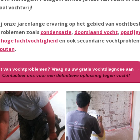
al vochtvrij!
j onze jarenlange ervaring op het gebied van vochtbestr
problemen zoals
condensatie
,
doorslaand vocht
,
opstijg
e
hoge luchtvochtigheid
en ook secundaire vochtproble
outen
.
t van vochtproblemen? Vraag nu uw gratis vochtdiagnose aan →
Contacteer ons voor een definitieve oplossing tegen vocht!