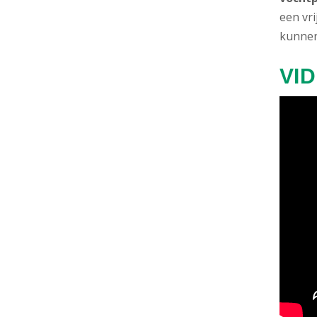
een vr
kunnen
VID