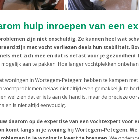
rom hulp inroepen van een ex
roblemen zijn niet onschuldig. Ze kunnen heel wat scha
reerd zijn met vocht verliezen deels hun stabiliteit. 
els met zich mee en dat is nefast voor je gezondheid
.
 mogelijk aan te pakken. Hoe langer vochtplekken onbehandel
at woningen in Wortegem-Petegem hebben te kampen met v
n vochtproblemen helaas niet altijd even gemakkelijk te her
en wel zien dat er iets aan de hand is, maar de precieze oo
alen is niet altijd eenvoudig.
uw daarom op de expertise van een vochtexpert voor ee
on komt langs in je woning bij Wortegem-Petegem. We 
roblemen in je woning in kaart te brengen.
We onderzoek