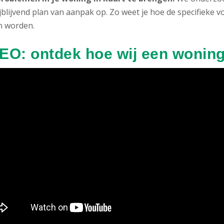
ijblijvend plan van aanpak op. Zo weet je hoe de specifiek
 worden.
EO: ontdek hoe wij een woning