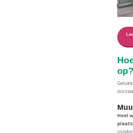
Las
Hoe
op
Gelukk
oorzaa
Muur
Heel w
plaats
rondom