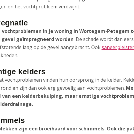
gen en het vochtprobleem verdwijnt.
egnatie
e vochtproblemen in je woning in Wortegem-Petegem t
e gevel geïmpregneerd worden
. De schade wordt dan eers
fstotende laag op de gevel aangebracht. Ook
saneerpleiste
jkheden.
tige kelders
at vochtproblemen vinden hun oorsprong in de kelder. Kel
rond en zijn dan ook erg gevoelig aan vochtproblemen.
Mee
 van een kelderbekuiping, maar ernstige vochtprobl
lderdrainage.
immels
lekken zijn een broeihaard voor schimmels. Ook die p