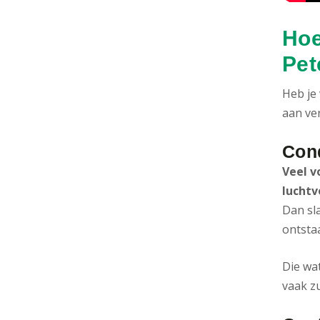
Hoe
Pe
Heb je
aan ve
Con
Veel v
luchtv
Dan sl
ontsta
Die wat
vaak z