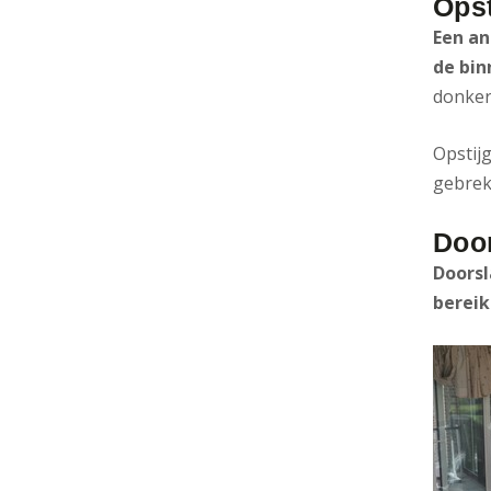
Opst
Een an
de bin
donker
Opstij
gebrek
Doo
Doorsl
bereik