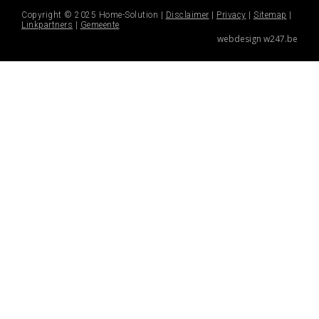
Copyright © 2025 Home-Solution |
Disclaimer
|
Privacy
|
Sitemap
|
Linkpartners
|
Gemeente
webdesign w247.be