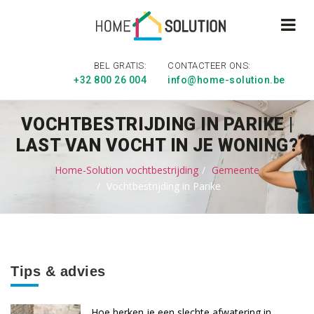
BEL GRATIS:
CONTACTEER ONS:
+32 800 26 004
info@home-solution.be
VOCHTBESTRIJDING IN PARIKE |
LAST VAN VOCHT IN JE WONING?
Home-Solution vochtbestrijding
Gemeente
Vochtbestrijding in Parike
Tips & advies
Hoe herken je een slechte afwatering in