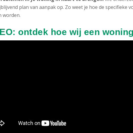
ijblijvend plan van aanpak op. Zo weet je hoe de specifiek
 worden.
EO: ontdek hoe wij een woning