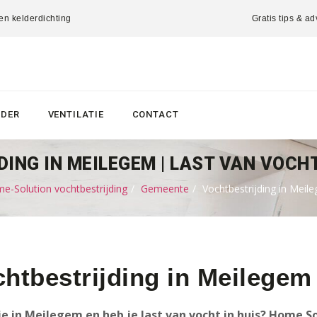
 en kelderdichting
Gratis tips & ad
LDER
VENTILATIE
CONTACT
ING IN MEILEGEM | LAST VAN VOCHT
e-Solution vochtbestrijding
Gemeente
Vochtbestrijding in Meil
htbestrijding in Meilegem
e in Meilegem en heb je last van vocht in huis? Home 