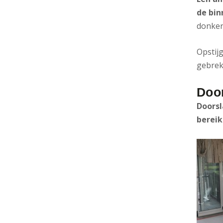
de bin
donker
Opstij
gebrek
Doo
Doorsl
bereik