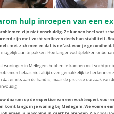
rom hulp inroepen van een ex
roblemen zijn niet onschuldig. Ze kunnen heel wat scha
reerd zijn met vocht verliezen deels hun stabiliteit. 
els met zich mee en dat is nefast voor je gezondheid
.
 mogelijk aan te pakken. Hoe langer vochtplekken onbehandel
at woningen in Meilegem hebben te kampen met vochtproble
roblemen helaas niet altijd even gemakkelijk te herkennen z
n dat er iets aan de hand is, maar de precieze oorzaak van d
eenvoudig.
uw daarom op de expertise van een vochtexpert voor ee
on komt langs in je woning bij Meilegem. We voeren een
roblemen in je woning in kaart te brengen.
We onderzoek