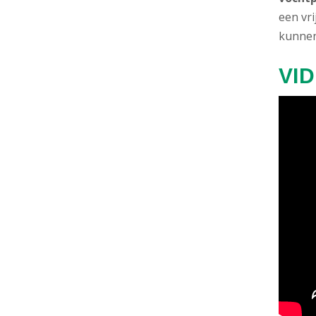
een vr
kunnen
VID