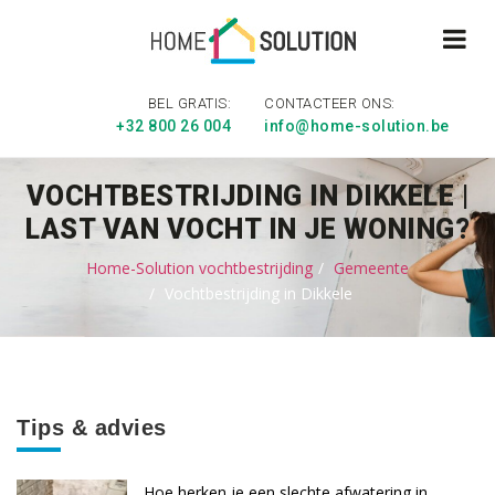
BEL GRATIS:
CONTACTEER ONS:
+32 800 26 004
info@home-solution.be
VOCHTBESTRIJDING IN DIKKELE |
LAST VAN VOCHT IN JE WONING?
Home-Solution vochtbestrijding
Gemeente
Vochtbestrijding in Dikkele
Tips & advies
Hoe herken je een slechte afwatering in