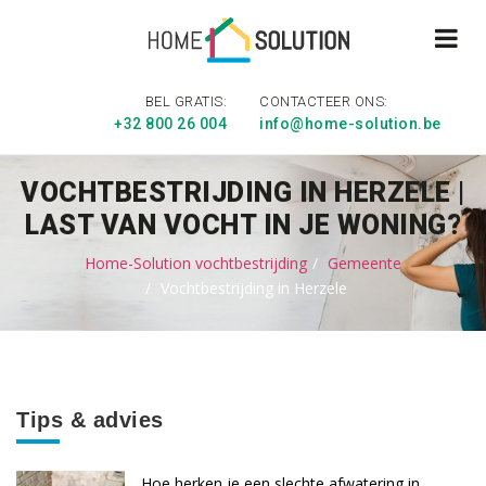
BEL GRATIS:
CONTACTEER ONS:
+32 800 26 004
info@home-solution.be
VOCHTBESTRIJDING IN HERZELE |
LAST VAN VOCHT IN JE WONING?
Home-Solution vochtbestrijding
Gemeente
Vochtbestrijding in Herzele
Tips & advies
Hoe herken je een slechte afwatering in