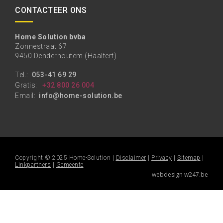
CONTACTEER ONS
Home Solution bvba
Zonnestraat 67
9450 Denderhoutem (Haaltert)
Tel.:
053-41 69 29
Gratis:
+32 800 26 004
Email:
info@home-solution.be
Copyright © 2025 Home-Solution |
Disclaimer
|
Privacy
|
Sitemap
|
Linkpartners
|
Gemeente
webdesign w247.be