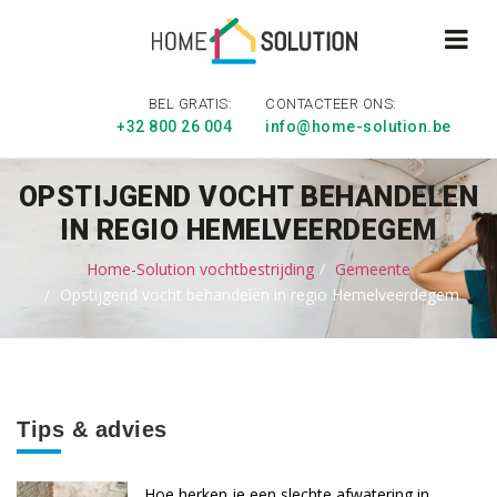
BEL GRATIS:
CONTACTEER ONS:
+32 800 26 004
info@home-solution.be
OPSTIJGEND VOCHT BEHANDELEN
IN REGIO HEMELVEERDEGEM
Home-Solution vochtbestrijding
Gemeente
Opstijgend vocht behandelen in regio Hemelveerdegem
Tips & advies
Hoe herken je een slechte afwatering in