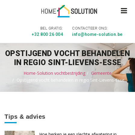
BEL GRATIS:
CONTACTEER ONS:
+32 800 26 004
info@home-solution.be
OPSTIJGEND VOCHT BEHANDELEN
IN REGIO SINT-LIEVENS-ESSE
Home-Solution vochtbestrijding
Gemeente
Opstijgend vocht behandelen in regio Sint-Lievens-Esse
Tips & advies
Hoe herken je een slechte afwatering in