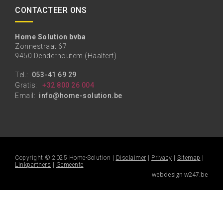
CONTACTEER ONS
Home Solution bvba
Zonnestraat 67
9450 Denderhoutem (Haaltert)
Tel.:
053-41 69 29
Gratis:
+32 800 26 004
Email:
info@home-solution.be
Copyright © 2025 Home-Solution |
Disclaimer
|
Privacy
|
Sitemap
|
Linkpartners
|
Gemeente
webdesign w247.be