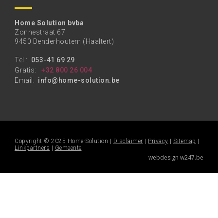
Home Solution bvba
Zonnestraat 67
9450 Denderhoutem (Haaltert)
Tel.:
053-41 69 29
Gratis:
+32 800 26 004
Email:
info@home-solution.be
Copyright © 2025 Home-Solution |
Disclaimer
|
Privacy
|
Sitemap
|
Linkpartners
|
Gemeente
webdesign w247.be