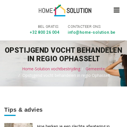
BEL GRATIS:
CONTACTEER ONS:
+32 800 26 004
info@home-solution.be
OPSTIJGEND VOCHT BEHANDELEN
IN REGIO OPHASSELT
Home-Solution vochtbestrijding
Gemeente
Opstijgend vocht behandelen in regio Ophasselt
Tips & advies
Hoe herken je een slechte afwatering in