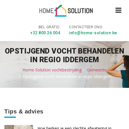
BEL GRATIS:
CONTACTEER ONS:
+32 800 26 004
info@home-solution.be
OPSTIJGEND VOCHT BEHANDELEN
IN REGIO IDDERGEM
Home-Solution vochtbestrijding
Gemeente
Opstijgend vocht behandelen in regio Iddergem
Tips & advies
Hoe herken je een slechte afwatering in