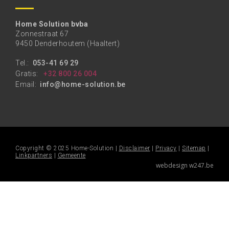
Home Solution bvba
Zonnestraat 67
9450 Denderhoutem (Haaltert)
Tel.:
053-41 69 29
Gratis:
+32 800 26 004
Email:
info@home-solution.be
Copyright © 2025 Home-Solution |
Disclaimer
|
Privacy
|
Sitemap
|
Linkpartners
|
Gemeente
webdesign w247.be