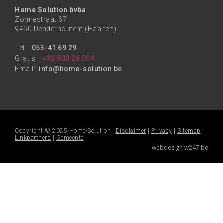
Home Solution bvba
Zonnestraat 67
9450 Denderhoutem (Haaltert)
Tel.:
053-41 69 29
Gratis:
+32 800 26 004
Email:
info@home-solution.be
Copyright © 2025 Home-Solution |
Disclaimer
|
Privacy
|
Sitemap
|
Linkpartners
|
Gemeente
webdesign w247.be