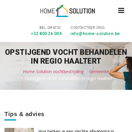
BEL GRATIS:
CONTACTEER ONS:
+32 800 26 004
info@home-solution.be
OPSTIJGEND VOCHT BEHANDELEN
IN REGIO HAALTERT
Home-Solution vochtbestrijding
Gemeente
Opstijgend vocht behandelen in regio Haaltert
Tips & advies
Hoe herken je een slechte afwatering in