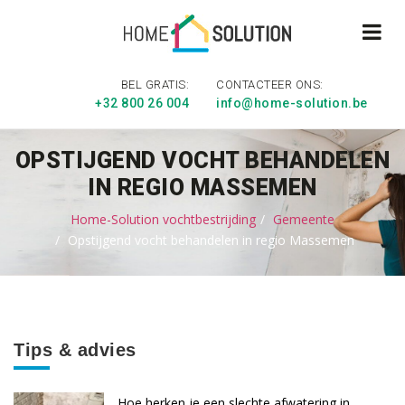
BEL GRATIS:
CONTACTEER ONS:
+32 800 26 004
info@home-solution.be
OPSTIJGEND VOCHT BEHANDELEN
IN REGIO MASSEMEN
Home-Solution vochtbestrijding
Gemeente
Opstijgend vocht behandelen in regio Massemen
Tips & advies
Hoe herken je een slechte afwatering in