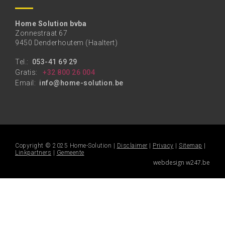
Home Solution bvba
Zonnestraat 67
9450 Denderhoutem (Haaltert)
Tel.:
053-41 69 29
Gratis:
+32 800 26 004
Email:
info@home-solution.be
Copyright © 2025 Home-Solution |
Disclaimer
|
Privacy
|
Sitemap
|
Linkpartners
|
Gemeente
webdesign w247.be