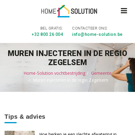
BEL GRATIS:
CONTACTEER ONS:
+32 800 26 004
info@home-solution.be
MUREN INJECTEREN IN DE REGIO
ZEGELSEM
Home-Solution vochtbestrijding
Gemeente
Muren injecteren in de regio Zegelsem
Tips & advies
Hoe herken je een slechte afwatering in