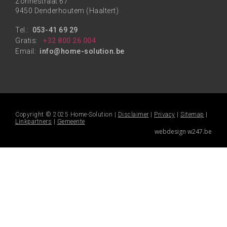
Zonnestraat 67
9450 Denderhoutem (Haaltert)
Tel.:
053-41 69 29
Gratis:
+32 800 26 004
Email:
info@home-solution.be
Copyright © 2025 Home-Solution |
Disclaimer
|
Privacy
|
Sitemap
|
Linkpartners
|
Gemeente
webdesign w247.be