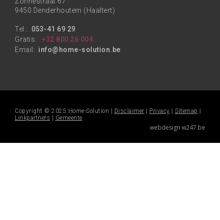
Zonnestraat 67
9450 Denderhoutem (Haaltert)
Tel.:
053-41 69 29
Gratis:
+32 800 26 004
Email:
info@home-solution.be
Copyright © 2025 Home-Solution |
Disclaimer
|
Privacy
|
Sitemap
|
Linkpartners
|
Gemeente
webdesign w247.be