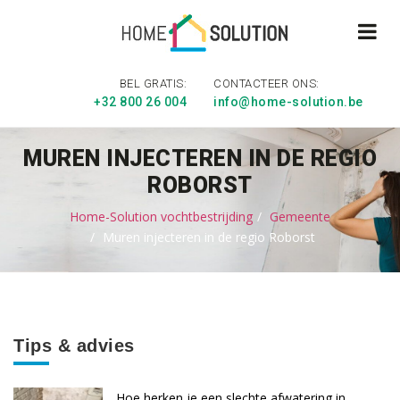
BEL GRATIS:
CONTACTEER ONS:
+32 800 26 004
info@home-solution.be
MUREN INJECTEREN IN DE REGIO
ROBORST
Home-Solution vochtbestrijding
Gemeente
Muren injecteren in de regio Roborst
Tips & advies
Hoe herken je een slechte afwatering in