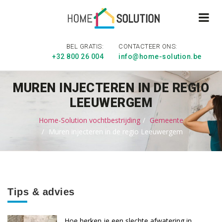
BEL GRATIS:
CONTACTEER ONS:
+32 800 26 004
info@home-solution.be
MUREN INJECTEREN IN DE REGIO
LEEUWERGEM
Home-Solution vochtbestrijding
Gemeente
Muren injecteren in de regio Leeuwergem
Tips & advies
Hoe herken je een slechte afwatering in