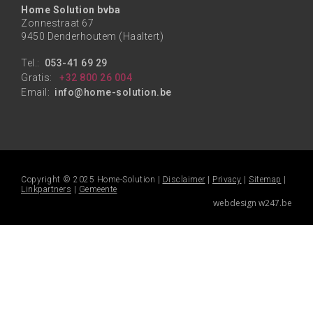
Home Solution bvba
Zonnestraat 67
9450 Denderhoutem (Haaltert)
Tel.:
053-41 69 29
Gratis:
+32 800 26 004
Email:
info@home-solution.be
Copyright © 2025 Home-Solution |
Disclaimer
|
Privacy
|
Sitemap
|
Linkpartners
|
Gemeente
webdesign w247.be