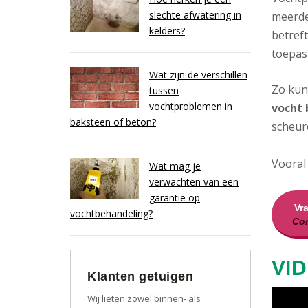
slechte afwatering in
meerde
kelders?
betref
toepasb
Wat zijn de verschillen
Zo kun
tussen
vochtproblemen in
vocht 
baksteen of beton?
scheur
Vooral
Wat mag je
verwachten van een
garantie op
Vr
vochtbehandeling?
Con
VID
Klanten getuigen
Wij lieten zowel binnen- als