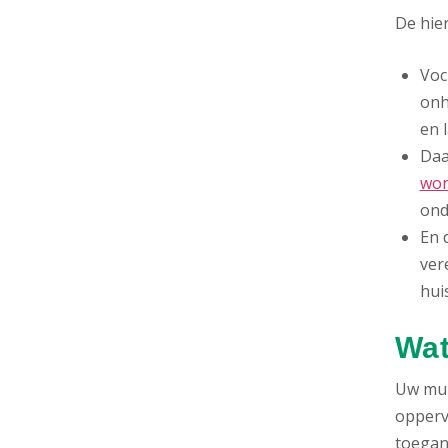
De hie
Voc
onh
en 
Daa
won
ond
En 
ver
hui
Wat
Uw mur
opperv
toegang