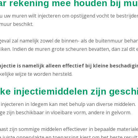
r rekening mee houden bij muu
u uw muren wilt injecteren om opstijgend vocht te bestrijde
uur beschikt.
 geval zal namelijk zowel de binnen- als de buitenmuur beh
iken. Indien de muren grote scheuren bevatten, dan zal dit
jectie is namelijk alleen effectief bij kleine beschadig
elijke wijze te worden hersteld.
ke injectiemiddelen zijn gesch
injecteren in Idegem kan met behulp van diverse middelen.
e zijn beschikbaar in vloeibare vorm, andere in gelvorm.
st zijn sommige middelen effectiever in bepaalde materialen.
 juiste oppervlakte en toepassing kiest om het beste result