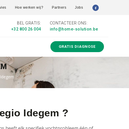
vies
Hoe werken wij?
Partners
Jobs
BEL GRATIS:
CONTACTEER ONS:
+32 800 26 004
info@home-solution.be
GRATIS DIAGNOSE
EM
o Idegem
regio Idegem ?
 heeft elk specifiek vochtprobleem één of