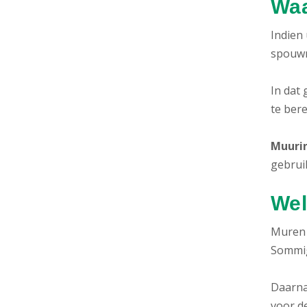
Waa
Indien 
spouwm
In dat
te bere
Muurin
gebruik
Wel
Muren 
Sommig
Daarnaa
voor de