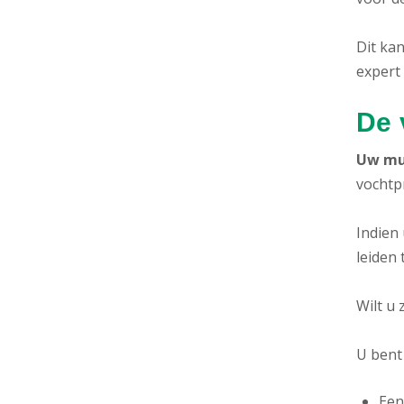
Dit kan
expert
De 
Uw mur
vochtp
Indien
leiden
Wilt u
U bent
Een