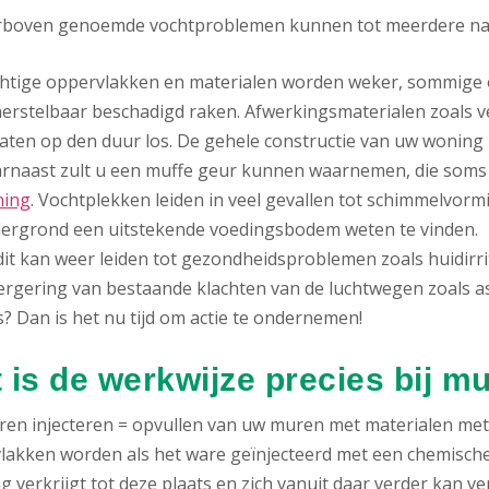
rboven genoemde vochtproblemen kunnen tot meerdere nade
htige oppervlakken en materialen worden weker, sommige 
erstelbaar beschadigd raken. Afwerkingsmaterialen zoals ve
laten op den duur los. De gehele constructie van uw woning k
rnaast zult u een muffe geur kunnen waarnemen, die soms 
ing
. Vochtplekken leiden in veel gevallen tot schimmelvorm
ergrond een uitstekende voedingsbodem weten te vinden.
dit kan weer leiden tot gezondheidsproblemen zoals huidirrit
ergering van bestaande klachten van de luchtwegen zoals as
s? Dan is het nu tijd om actie te ondernemen!
 is de werkwijze precies bij m
en injecteren = opvullen van uw muren met materialen met 
lakken worden als het ware geïnjecteerd met een chemische
 verkrijgt tot deze plaats en zich vanuit daar verder kan ve