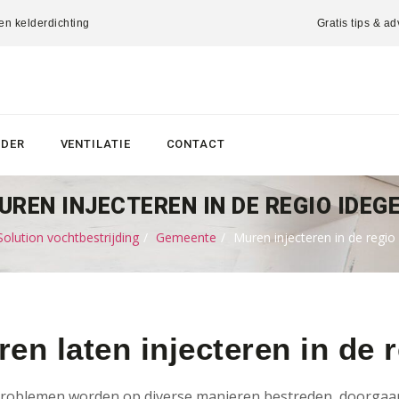
 en kelderdichting
Gratis tips & ad
LDER
VENTILATIE
CONTACT
UREN INJECTEREN IN DE REGIO IDEG
lution vochtbestrijding
Gemeente
Muren injecteren in de regi
en laten injecteren in de 
roblemen worden op diverse manieren bestreden, doorgaans