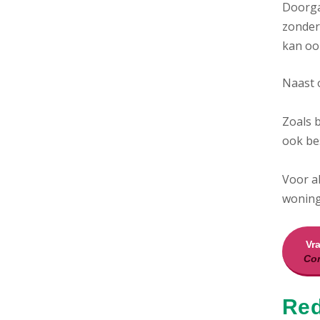
Doorg
zonder
kan ook
Naast 
Zoals 
ook bes
Voor a
woning
Vr
Con
Red