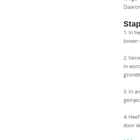
Daarom
Stap
1. In 
boven 
2. Ver
in wor
grondw
3. In a
geïnjec
4. Hee
door d