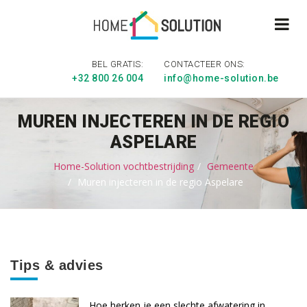
BEL GRATIS:
CONTACTEER ONS:
+32 800 26 004
info@home-solution.be
MUREN INJECTEREN IN DE REGIO
ASPELARE
Home-Solution vochtbestrijding
Gemeente
Muren injecteren in de regio Aspelare
Tips & advies
Hoe herken je een slechte afwatering in