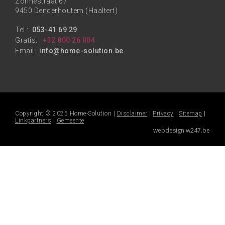
Zonnestraat 67
9450 Denderhoutem (Haaltert)
Tel.:
053-41 69 29
Gratis:
+32 800 26 004
Email:
info@home-solution.be
Copyright © 2025 Home-Solution |
Disclaimer
|
Privacy
|
Sitemap
|
Linkpartners
|
Gemeente
webdesign w247.be