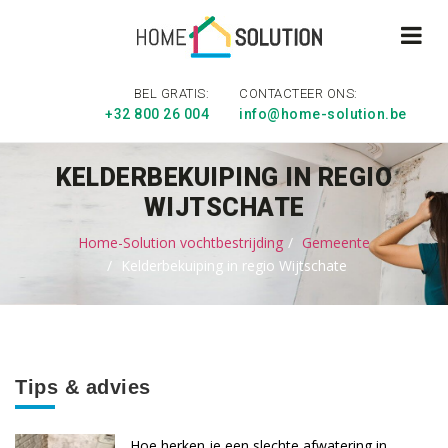
BEL GRATIS:
CONTACTEER ONS:
+32 800 26 004
info@home-solution.be
KELDERBEKUIPING IN REGIO
WIJTSCHATE
Home-Solution vochtbestrijding
Gemeente
Kelderbekuiping in regio Wijtschate
Tips & advies
Hoe herken je een slechte afwatering in