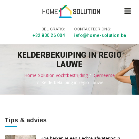
BEL GRATIS:
CONTACTEER ONS:
+32 800 26 004
info@home-solution.be
KELDERBEKUIPING IN REGIO
LAUWE
Home-Solution vochtbestrijding
Gemeente
Kelderbekuiping in regio Lauwe
Tips & advies
Hoe herken je een slechte afwatering in