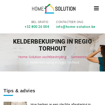
BEL GRATIS:
CONTACTEER ONS:
+32 800 26 004
info@home-solution.be
KELDERBEKUIPING IN REGIO
TORHOUT
Home-Solution vochtbestrijding
Gemeente
Kelderbekuiping in regio Torhout
Tips & advies
Hoe herken je een slechte afwatering in