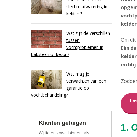
slechte afwatering in
opgeme
kelders?
vochtp
kelder
Wat zijn de verschillen
Om dit
tussen
vochtproblemen in
Eén da
baksteen of beton?
kelder
en blij
Wat mag je
Zodoen
verwachten van een
garantie op
vochtbehandeling?
Las
Klanten getuigen
1. 
Wij lieten zowel binnen- als