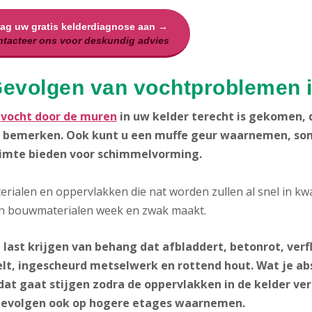
aag uw gratis kelderdiagnose aan →
tacteer ons voor deskundig advies
Gevolgen van vochtproblemen i
n
vocht door de muren
in uw kelder terecht is gekomen, 
bemerken. Ook kunt u een muffe geur waarnemen, som
imte bieden voor schimmelvorming.
rialen en oppervlakken die nat worden zullen al snel in kwal
n bouwmaterialen week en zwak maakt.
 last krijgen van behang dat afbladdert, betonrot, verf
lt, ingescheurd metselwerk en rottend hout. Wat je ab
dat gaat stijgen zodra de oppervlakken in de kelder ver
gevolgen ook op hogere etages waarnemen.