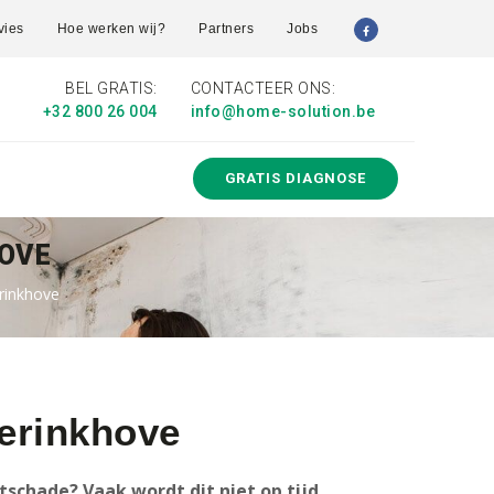
vies
Hoe werken wij?
Partners
Jobs
BEL GRATIS:
CONTACTEER ONS:
+32 800 26 004
info@home-solution.be
GRATIS DIAGNOSE
HOVE
erinkhove
verinkhove
schade? Vaak wordt dit niet op tijd