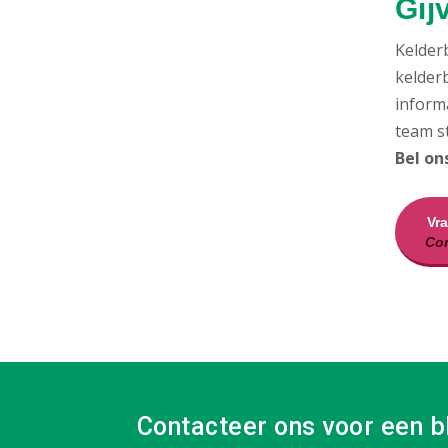
Gij
Kelder
kelderb
inform
team st
Bel on
Vr
Con
Contacteer ons voor een b