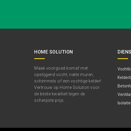
HOME SOLUTION
DIEN
Maak voorgoed komaf met
Vochtbe
opstijgend vocht, natte muren,
Kelder
schimmels of een vochtige kelder!
Betonhe
Vertrouw op Home Solution voor
de beste kwaliteit tegen de
Ventila
scherpste prijs.
Isolatie