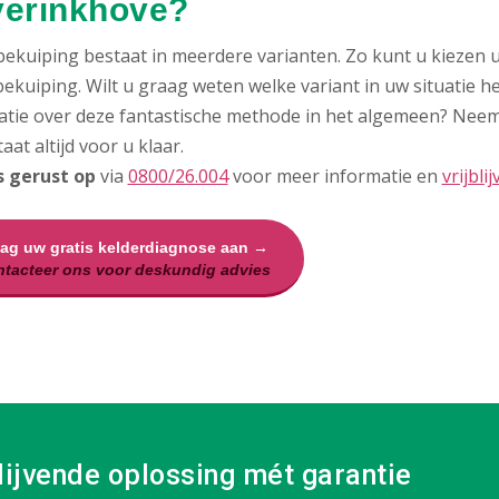
verinkhove?
bekuiping bestaat in meerdere varianten. Zo kunt u kiezen u
ekuiping. Wilt u graag weten welke variant in uw situatie h
atie over deze fantastische methode in het algemeen? Nee
aat altijd voor u klaar.
s gerust op
via
0800/26.004
voor meer informatie en
vrijbli
aag uw gratis kelderdiagnose aan →
tacteer ons voor deskundig advies
lijvende oplossing mét garantie