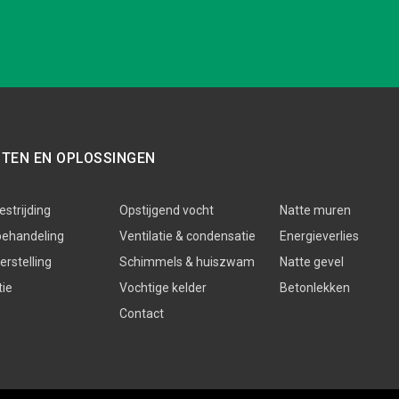
STEN EN OPLOSSINGEN
strijding
Opstijgend vocht
Natte muren
behandeling
Ventilatie & condensatie
Energieverlies
rstelling
Schimmels & huiszwam
Natte gevel
tie
Vochtige kelder
Betonlekken
Contact