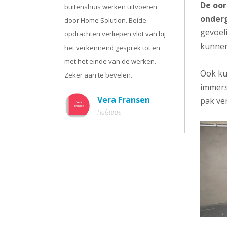
De oor
buitenshuis werken uitvoeren
onderg
door Home Solution. Beide
gevoel
opdrachten verliepen vlot van bij
kunnen
het verkennend gesprek tot en
met het einde van de werken.
Ook k
Zeker aan te bevelen.
immers
Vera Fransen
pak ve
Hofstade