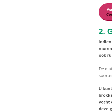
Vr
Con
2. 
I
ndie
muren 
ook ru
De mate
soorte
U kunt
brokke
vocht 
deze 