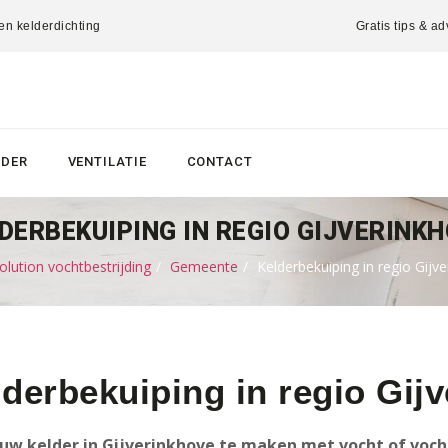
 en kelderdichting
Gratis tips & ad
LDER
VENTILATIE
CONTACT
DERBEKUIPING IN REGIO GIJVERINK
lution vochtbestrijding
Gemeente
Kelderbekuiping in regio Gijv
derbekuiping in regio Gij
uw kelder in Gijverinkhove te maken met vocht of vocht