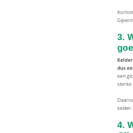
Kortom:
Gijveri
3. 
goe
Kelder
dus ee
een gl
sterke
Daarna
kelder.
4. 