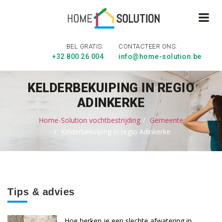
BEL GRATIS:
CONTACTEER ONS:
+32 800 26 004
info@home-solution.be
KELDERBEKUIPING IN REGIO
ADINKERKE
Home-Solution vochtbestrijding
Gemeente
Kelderbekuiping in regio Adinkerke
Tips & advies
Hoe herken je een slechte afwatering in