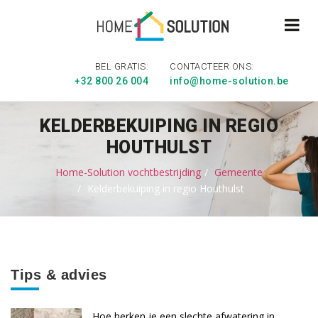
BEL GRATIS:
CONTACTEER ONS:
+32 800 26 004
info@home-solution.be
KELDERBEKUIPING IN REGIO
HOUTHULST
Home-Solution vochtbestrijding
Gemeente
Kelderbekuiping in regio Houthulst
Tips & advies
Hoe herken je een slechte afwatering in