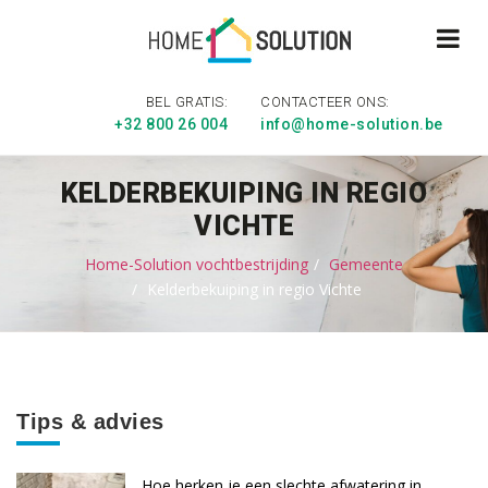
BEL GRATIS:
CONTACTEER ONS:
+32 800 26 004
info@home-solution.be
KELDERBEKUIPING IN REGIO
VICHTE
Home-Solution vochtbestrijding
Gemeente
Kelderbekuiping in regio Vichte
Tips & advies
Hoe herken je een slechte afwatering in