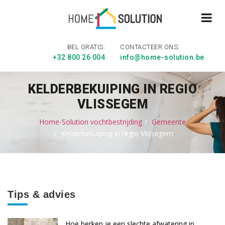
BEL GRATIS:
CONTACTEER ONS:
+32 800 26 004
info@home-solution.be
KELDERBEKUIPING IN REGIO
VLISSEGEM
Home-Solution vochtbestrijding
Gemeente
Kelderbekuiping in regio Vlissegem
Tips & advies
Hoe herken je een slechte afwatering in