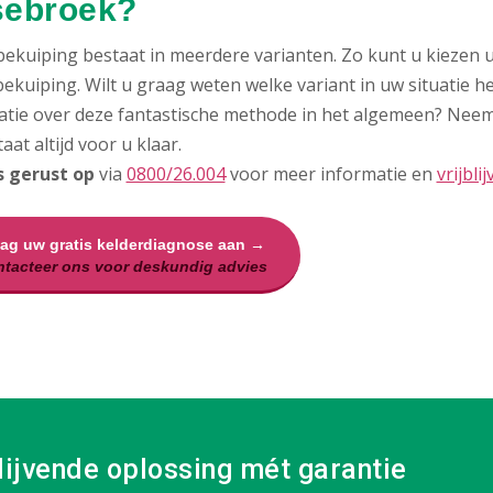
ebroek?
bekuiping bestaat in meerdere varianten. Zo kunt u kiezen u
ekuiping. Wilt u graag weten welke variant in uw situatie h
atie over deze fantastische methode in het algemeen? Nee
aat altijd voor u klaar.
s gerust op
via
0800/26.004
voor meer informatie en
vrijbli
aag uw gratis kelderdiagnose aan →
tacteer ons voor deskundig advies
lijvende oplossing mét garantie