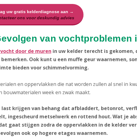
aag uw gratis kelderdiagnose aan →
tacteer ons voor deskundig advies
Gevolgen van vochtproblemen i
n
vocht door de muren
in uw kelder terecht is gekomen, 
bemerken. Ook kunt u een muffe geur waarnemen, som
imte bieden voor schimmelvorming.
rialen en oppervlakken die nat worden zullen al snel in kwal
n bouwmaterialen week en zwak maakt.
 last krijgen van behang dat afbladdert, betonrot, verf
lt, ingescheurd metselwerk en rottend hout. Wat je ab
dat gaat stijgen zodra de oppervlakken in de kelder ver
gevolgen ook op hogere etages waarnemen.