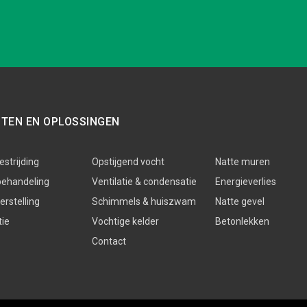
STEN EN OPLOSSINGEN
strijding
Opstijgend vocht
Natte muren
behandeling
Ventilatie & condensatie
Energieverlies
rstelling
Schimmels & huiszwam
Natte gevel
tie
Vochtige kelder
Betonlekken
Contact