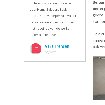
De oor
buitenshuis werken uitvoeren
onderg
door Home Solution. Beide
gevoel
opdrachten verliepen vlot van bij
kunnen
het verkennend gesprek tot en
met het einde van de werken.
Ook k
Zeker aan te bevelen.
immers
Vera Fransen
pak ve
Hofstade