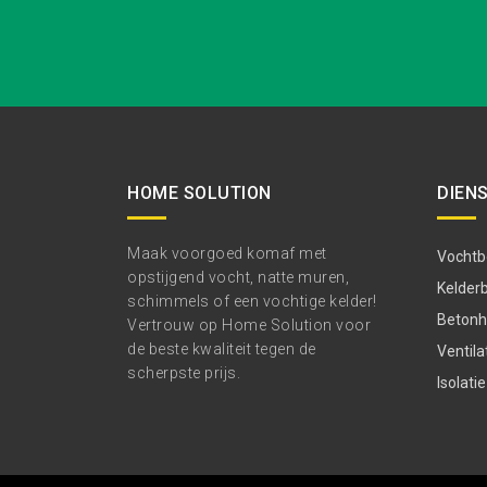
HOME SOLUTION
DIEN
Maak voorgoed komaf met
Vochtbe
opstijgend vocht, natte muren,
Kelder
schimmels of een vochtige kelder!
Betonhe
Vertrouw op Home Solution voor
de beste kwaliteit tegen de
Ventila
scherpste prijs.
Isolatie