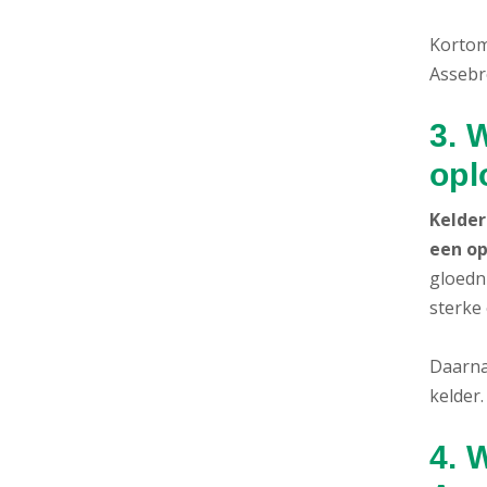
Kortom:
Assebr
3. 
opl
Kelder
een op
gloedn
sterke
Daarna
kelder.
4. 