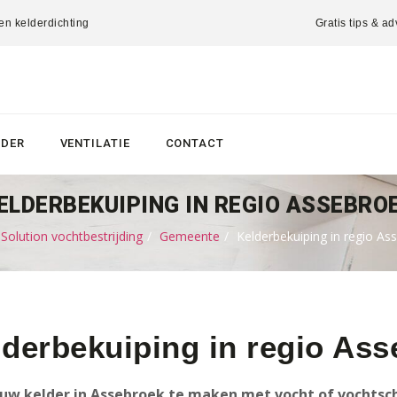
 en kelderdichting
Gratis tips & ad
LDER
VENTILATIE
CONTACT
ELDERBEKUIPING IN REGIO ASSEBRO
olution vochtbestrijding
Gemeente
Kelderbekuiping in regio As
lderbekuiping in regio As
uw kelder in Assebroek te maken met vocht of vochtsch