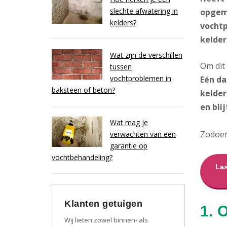
slechte afwatering in
opgeme
kelders?
vochtp
kelder
Wat zijn de verschillen
Om dit
tussen
vochtproblemen in
Eén da
baksteen of beton?
kelder
en blij
Wat mag je
Zodoen
verwachten van een
garantie op
vochtbehandeling?
Las
Klanten getuigen
1. 
Wij lieten zowel binnen- als