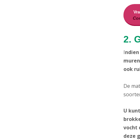
Vr
Con
2. 
I
ndie
muren 
ook ru
De mate
soorte
U kunt
brokke
vocht 
deze 