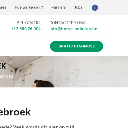
vies
Hoe werken wij?
Partners
Jobs
BEL GRATIS:
CONTACTEER ONS:
+32 800 26 004
info@home-solution.be
GRATIS DIAGNOSE
EK
sebroek
sebroek
ade? Vaak wordt dit niet op tijd