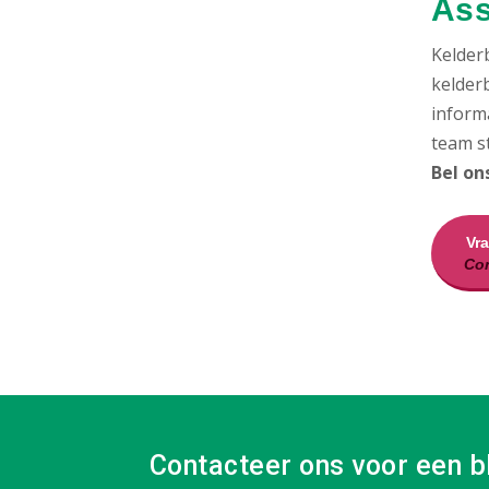
Ass
Kelder
kelderb
inform
team st
Bel on
Vr
Con
Contacteer ons voor een b