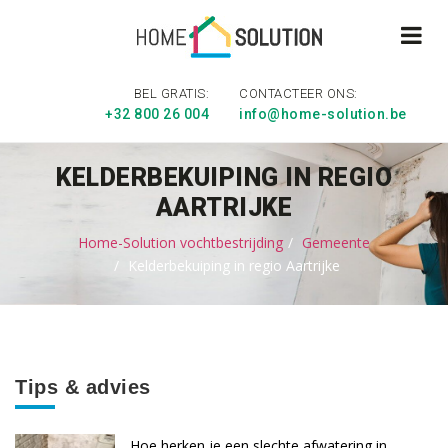
BEL GRATIS:
CONTACTEER ONS:
+32 800 26 004
info@home-solution.be
KELDERBEKUIPING IN REGIO
AARTRIJKE
Home-Solution vochtbestrijding
Gemeente
Kelderbekuiping in regio Aartrijke
Tips & advies
Hoe herken je een slechte afwatering in