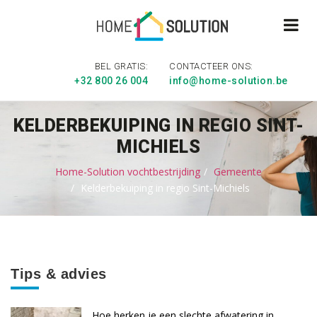
BEL GRATIS:
CONTACTEER ONS:
+32 800 26 004
info@home-solution.be
KELDERBEKUIPING IN REGIO SINT-
MICHIELS
Home-Solution vochtbestrijding
Gemeente
Kelderbekuiping in regio Sint-Michiels
Tips & advies
Hoe herken je een slechte afwatering in