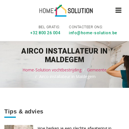
BEL GRATIS:
CONTACTEER ONS:
+32 800 26 004
info@home-solution.be
AIRCO INSTALLATEUR IN
MALDEGEM
Home-Solution vochtbestrijding
Gemeente
Airco installateur in Maldegem
Tips & advies
Hoe herken je een slechte afwatering in