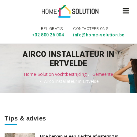
BEL GRATIS:
CONTACTEER ONS:
+32 800 26 004
info@home-solution.be
AIRCO INSTALLATEUR IN
ERTVELDE
Home-Solution vochtbestrijding
Gemeente
Airco installateur in Ertvelde
Tips & advies
Hoe herken je een slechte afwatering in