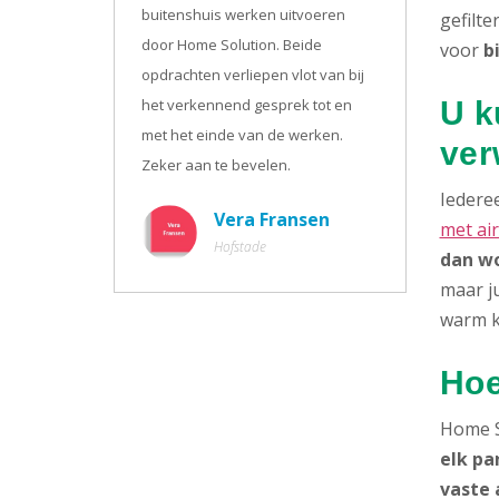
buitenshuis werken uitvoeren
gefilte
door Home Solution. Beide
voor
b
opdrachten verliepen vlot van bij
het verkennend gesprek tot en
U k
met het einde van de werken.
ver
Zeker aan te bevelen.
Iederee
Vera Fransen
met ai
Hofstade
dan wo
maar ju
warm k
Hoe
Home S
elk pa
vaste 