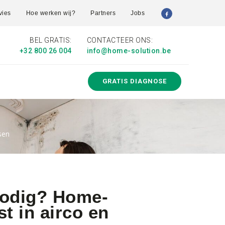
vies
Hoe werken wij?
Partners
Jobs
BEL GRATIS:
CONTACTEER ONS:
+32 800 26 004
info@home-solution.be
GRATIS DIAGNOSE
sen
 nodig? Home-
st in airco en