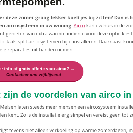
rmtepompen.
 er deze zomer graag lekker koeltjes bij zitten? Dan is
en aircosysteem in uw woning
.
Airco
kan uw huis in de zom
nt genieten van extra warmte indien u voor deze optie kies
ock als split aircosystemen bij u installeren. Daarnaast ku
ele reparaties uit handen nemen.
r info of gratis offerte voor airco? →
Contacteer ons vrijblijvend
 zijn de voordelen van airco i
 Melsen laten steeds meer mensen een aircosysteem install
en kent. Zo is de installatie erg simpel en vereist geen tot 
rijgt tevens niet alleen verkoeling op warme zomerdagen, m