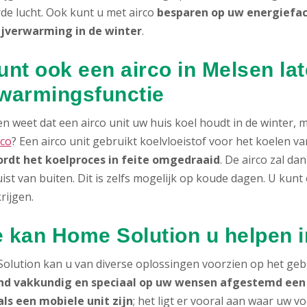
rde lucht. Ook kunt u met airco
besparen op uw energiefa
ijverwarming in de winter
.
unt ook een airco in Melsen la
warmingsfunctie
n weet dat een airco unit uw huis koel houdt in de winter,
rco
? Een airco unit gebruikt koelvloeistof voor het koelen 
rdt het koelproces in feite omgedraaid
. De airco zal d
ist van buiten. Dit is zelfs mogelijk op koude dagen. U kun
rijgen.
 kan Home Solution u helpen 
olution kan u van diverse oplossingen voorzien op het geb
nd vakkundig en speciaal op uw wensen afgestemd een a
als een mobiele unit zijn
; het ligt er vooral aan waar uw v