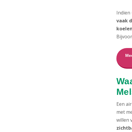
Indien
vaak d
koelen
Bijvoo
Mee
Waa
Mel
Een air
met me
willen
zichtb