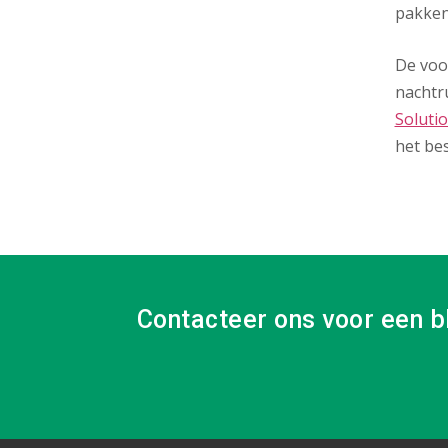
pakken
De voor
nachtr
Soluti
het be
Contacteer ons voor een b