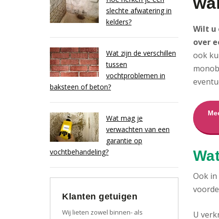
wa
slechte afwatering in
kelders?
Wilt u
over e
Wat zijn de verschillen
ook ku
tussen
monobl
vochtproblemen in
eventu
baksteen of beton?
Mee
Wat mag je
verwachten van een
garantie op
vochtbehandeling?
Wat
Ook in
voordel
Klanten getuigen
Wij lieten zowel binnen- als
U verk