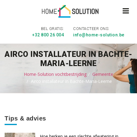
BEL GRATIS:
CONTACTEER ONS:
+32 800 26 004
info@home-solution.be
AIRCO INSTALLATEUR IN BACHTE-
MARIA-LEERNE
Home-Solution vochtbestrijding
Gemeente
Airco installateur in Bachte-Maria-Leerne
Tips & advies
Hoe herken je een slechte afwatering in