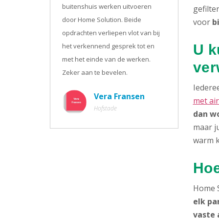
buitenshuis werken uitvoeren
gefilte
door Home Solution. Beide
voor
b
opdrachten verliepen vlot van bij
het verkennend gesprek tot en
U k
met het einde van de werken.
ver
Zeker aan te bevelen.
Iederee
Vera Fransen
met ai
Hofstade
dan wo
maar ju
warm k
Hoe
Home S
elk pa
vaste 