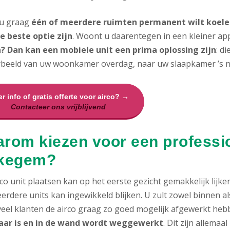
 u graag
één of meerdere ruimten permanent wilt koelen
e beste optie zijn
. Woont u daarentegen in een kleiner ap
? Dan kan een mobiele unit een prima oplossing zijn
: d
rbeeld van uw woonkamer overdag, naar uw slaapkamer ’s n
r info of gratis offerte voor airco? →
Contacteer ons vrijblijvend
rom kiezen voor een profession
lkegem?
co unit plaatsen kan op het eerste gezicht gemakkelijk lijke
erdere units kan ingewikkeld blijken. U zult zowel binnen 
 veel klanten de airco graag zo goed mogelijk afgewerkt heb
aar is en in de wand wordt weggewerkt
. Dit zijn allema