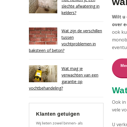
wa
slechte afwatering in
kelders?
Wilt u
over e
Wat zijn de verschillen
ook ku
tussen
monobl
vochtproblemen in
eventu
baksteen of beton?
Mee
Wat mag je
verwachten van een
garantie op
vochtbehandeling?
Wat
Ook in
vele vo
Klanten getuigen
Wij lieten zowel binnen- als
U verk