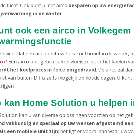
rde lucht. Ook kunt u met airco
besparen op uw energiefa
ijverwarming in de winter
.
unt ook een airco in Volkegem 
warmingsfunctie
n weet dat een airco unit uw huis koel houdt in de winter,
rco
? Een airco unit gebruikt koelvloeistof voor het koelen 
rdt het koelproces in feite omgedraaid
. De airco zal d
ist van buiten. Dit is zelfs mogelijk op koude dagen. U kun
rijgen.
 kan Home Solution u helpen 
olution kan u van diverse oplossingen voorzien op het geb
nd vakkundig en speciaal op uw wensen afgestemd een a
als een mobiele unit zijn
; het ligt er vooral aan waar uw v