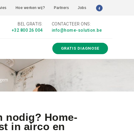
vies
Hoe werken wij?
Partners
Jobs
BEL GRATIS:
CONTACTEER ONS:
+32 800 26 004
info@home-solution.be
GRATIS DIAGNOSE
kegem
em nodig? Home-
st in airco en