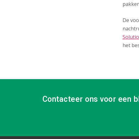
pakken
De voor
nachtr
Soluti
het be
Contacteer ons voor een b