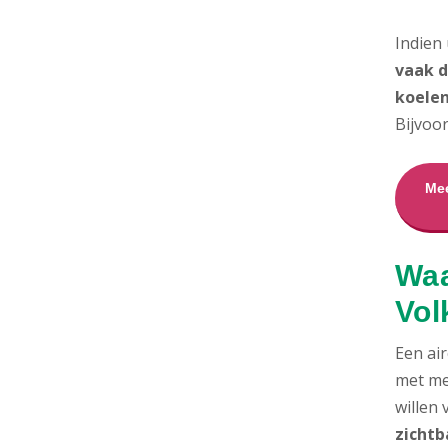
Indien
vaak d
koelen
Bijvoo
Mee
Waa
Vo
Een air
met me
willen
zichtb