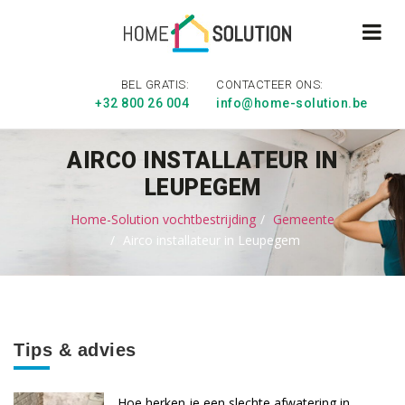
BEL GRATIS:
CONTACTEER ONS:
+32 800 26 004
info@home-solution.be
AIRCO INSTALLATEUR IN
LEUPEGEM
Home-Solution vochtbestrijding
Gemeente
Airco installateur in Leupegem
Tips & advies
Hoe herken je een slechte afwatering in