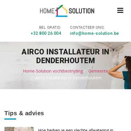
BEL GRATIS:
CONTACTEER ONS:
+32 800 26 004
info@home-solution.be
AIRCO INSTALLATEUR IN
DENDERHOUTEM
Home-Solution vochtbestrijding
Gemeente
Airco installateur in Denderhoutem
Tips & advies
Hoe herken je een slechte afwatering in