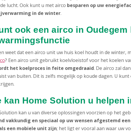
rde lucht. Ook kunt u met airco
besparen op uw energiefa
ijverwarming in de winter
.
unt ook een airco in Oudegem 
warmingsfunctie
n weet dat een airco unit uw huis koel houdt in de winter,
rco
? Een airco unit gebruikt koelvloeistof voor het koelen 
rdt het koelproces in feite omgedraaid
. De airco zal d
ist van buiten. Dit is zelfs mogelijk op koude dagen. U kun
rijgen.
 kan Home Solution u helpen
olution kan u van diverse oplossingen voorzien op het geb
nd vakkundig en speciaal op uw wensen afgestemd een a
als een mobiele unit zijn
; het ligt er vooral aan waar uw v