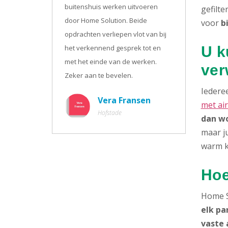
buitenshuis werken uitvoeren
gefilte
door Home Solution. Beide
voor
b
opdrachten verliepen vlot van bij
het verkennend gesprek tot en
U k
met het einde van de werken.
ver
Zeker aan te bevelen.
Iederee
Vera Fransen
met ai
Hofstade
dan wo
maar ju
warm k
Hoe
Home S
elk pa
vaste 