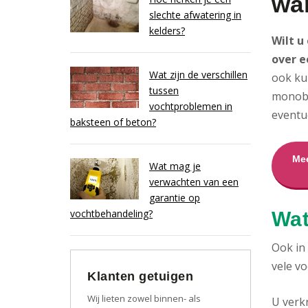
wa
slechte afwatering in
kelders?
Wilt u
over e
Wat zijn de verschillen
ook ku
tussen
monobl
vochtproblemen in
eventu
baksteen of beton?
Mee
Wat mag je
verwachten van een
garantie op
vochtbehandeling?
Wat
Ook in
vele vo
Klanten getuigen
Wij lieten zowel binnen- als
U verk