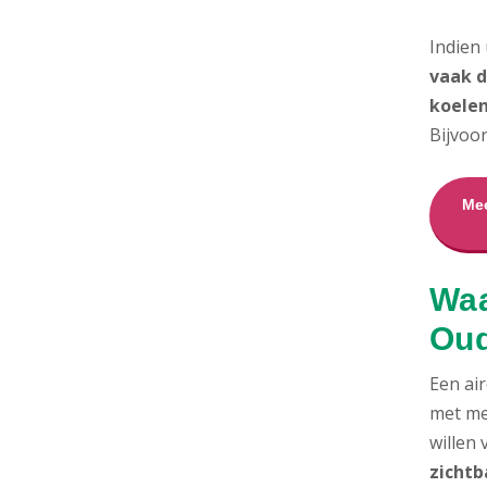
Indien
vaak d
koelen
Bijvoo
Mee
Waa
Ou
Een air
met me
willen
zichtb