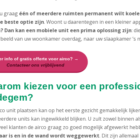
 u graag
één of meerdere ruimten permanent wilt koelen
e beste optie zijn
. Woont u daarentegen in een kleiner ap
? Dan kan een mobiele unit een prima oplossing zijn
: d
rbeeld van uw woonkamer overdag, naar uw slaapkamer ’s n
r info of gratis offerte voor airco? →
Contacteer ons vrijblijvend
rom kiezen voor een profession
degem?
co unit plaatsen kan op het eerste gezicht gemakkelijk lijke
erdere units kan ingewikkeld blijken. U zult zowel binnen 
 veel klanten de airco graag zo goed mogelijk afgewerkt heb
aar is en in de wand wordt weggewerkt
. Dit zijn allema