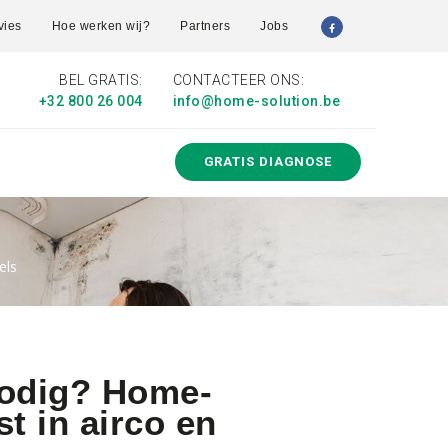
vies
Hoe werken wij?
Partners
Jobs
BEL GRATIS:
CONTACTEER ONS:
+32 800 26 004
info@home-solution.be
GRATIS DIAGNOSE
els
 nodig? Home-
st in airco en