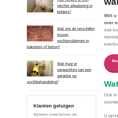
wa
slechte afwatering in
kelders?
Wilt u
over e
Wat zijn de verschillen
ook ku
tussen
monobl
vochtproblemen in
eventu
baksteen of beton?
Mee
Wat mag je
verwachten van een
garantie op
vochtbehandeling?
Wat
Ook in
voordel
Klanten getuigen
Wij lieten zowel binnen- als
U verk