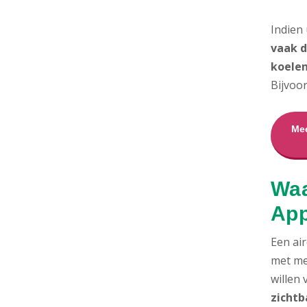
Indien
vaak d
koelen
Bijvoo
Mee
Waa
App
Een air
met me
willen
zichtb