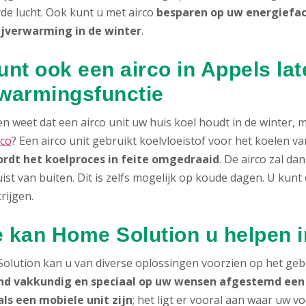
rde lucht. Ook kunt u met airco
besparen op uw energiefa
ijverwarming in de winter
.
unt ook een airco in Appels la
warmingsfunctie
n weet dat een airco unit uw huis koel houdt in de winter,
rco
? Een airco unit gebruikt koelvloeistof voor het koelen 
rdt het koelproces in feite omgedraaid
. De airco zal d
ist van buiten. Dit is zelfs mogelijk op koude dagen. U kun
rijgen.
 kan Home Solution u helpen 
olution kan u van diverse oplossingen voorzien op het geb
nd vakkundig en speciaal op uw wensen afgestemd een a
als een mobiele unit zijn
; het ligt er vooral aan waar uw v