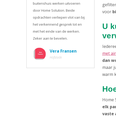
buitenshuis werken uitvoeren
gefilte
door Home Solution. Beide
voor
b
opdrachten verliepen vlot van bij
het verkennend gesprek tot en
U k
met het einde van de werken.
ver
Zeker aan te bevelen.
Iederee
Vera Fransen
met ai
Hofstade
dan wo
maar ju
warm k
Hoe
Home S
elk pa
vaste 