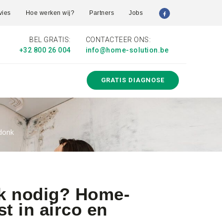
vies
Hoe werken wij?
Partners
Jobs
BEL GRATIS:
CONTACTEER ONS:
+32 800 26 004
info@home-solution.be
GRATIS DIAGNOSE
rdonk
nk nodig? Home-
st in airco en