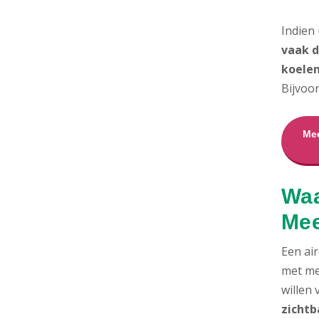
Indien
vaak d
koelen
Bijvoo
Mee
Waa
Me
Een air
met me
willen
zichtb