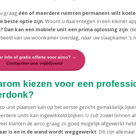
 u graag
één of meerdere ruimten permanent wilt koelen
e beste optie zijn
. Woont u daarentegen in een kleiner ap
? Dan kan een mobiele unit een prima oplossing zijn
: d
rbeeld van uw woonkamer overdag, naar uw slaapkamer ’s n
r info of gratis offerte voor airco? →
Contacteer ons vrijblijvend
rom kiezen voor een profession
erdonk?
co unit plaatsen kan op het eerste gezicht gemakkelijk lijke
erdere units kan ingewikkeld blijken. U zult zowel binnen 
 veel klanten de airco graag zo goed mogelijk afgewerkt heb
aar is en in de wand wordt weggewerkt
. Dit zijn allema