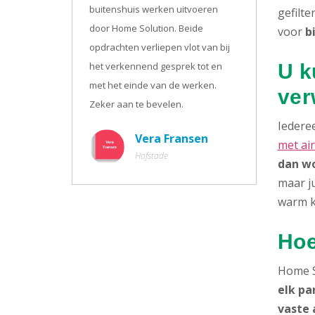
buitenshuis werken uitvoeren
gefilte
door Home Solution. Beide
voor
b
opdrachten verliepen vlot van bij
het verkennend gesprek tot en
U k
met het einde van de werken.
ver
Zeker aan te bevelen.
Iederee
Vera Fransen
met ai
Hofstade
dan wo
maar ju
warm k
Hoe
Home S
elk pa
vaste 