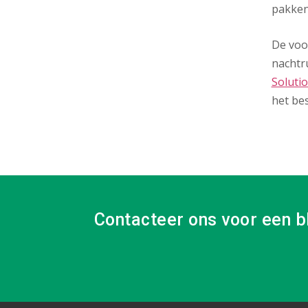
pakken
De voor
nachtr
Soluti
het be
Contacteer ons voor een b