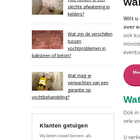
wa
slechte afwatering in
kelders?
Wilt u
over e
Wat zijn de verschillen
ook ku
tussen
monobl
vochtproblemen in
eventu
baksteen of beton?
Mee
Wat mag je
verwachten van een
garantie op
vochtbehandeling?
Wat
Ook in
vele vo
Klanten getuigen
Wij lieten zowel binnen- als
U verk