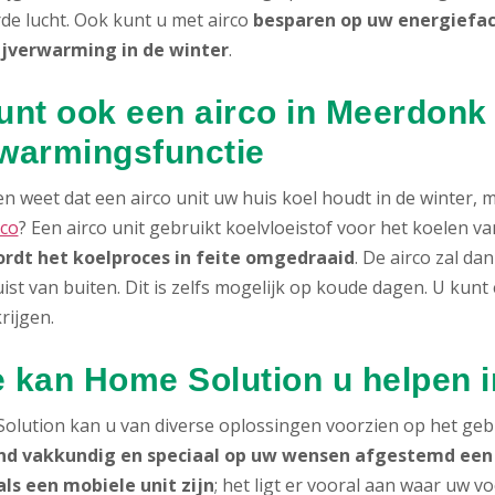
rde lucht. Ook kunt u met airco
besparen op uw energiefa
ijverwarming in de winter
.
unt ook een airco in Meerdonk 
warmingsfunctie
n weet dat een airco unit uw huis koel houdt in de winter,
rco
? Een airco unit gebruikt koelvloeistof voor het koelen 
rdt het koelproces in feite omgedraaid
. De airco zal d
ist van buiten. Dit is zelfs mogelijk op koude dagen. U kun
rijgen.
 kan Home Solution u helpen 
olution kan u van diverse oplossingen voorzien op het geb
nd vakkundig en speciaal op uw wensen afgestemd een a
als een mobiele unit zijn
; het ligt er vooral aan waar uw v