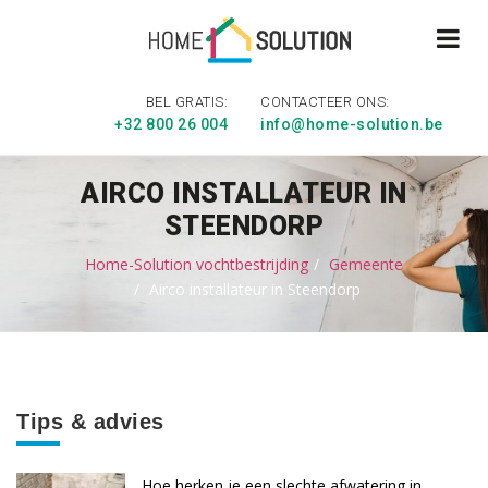
BEL GRATIS:
CONTACTEER ONS:
+32 800 26 004
info@home-solution.be
AIRCO INSTALLATEUR IN
STEENDORP
Home-Solution vochtbestrijding
Gemeente
Airco installateur in Steendorp
Tips & advies
Hoe herken je een slechte afwatering in