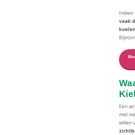
Indien
vaak d
koelen
Bijvoo
Mee
Waa
Kie
Een air
met me
willen
zichtb