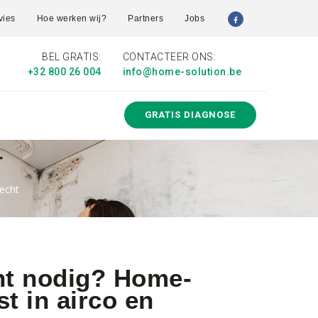
vies
Hoe werken wij?
Partners
Jobs
BEL GRATIS:
CONTACTEER ONS:
+32 800 26 004
info@home-solution.be
GRATIS DIAGNOSE
T
recht
cht nodig? Home-
st in airco en