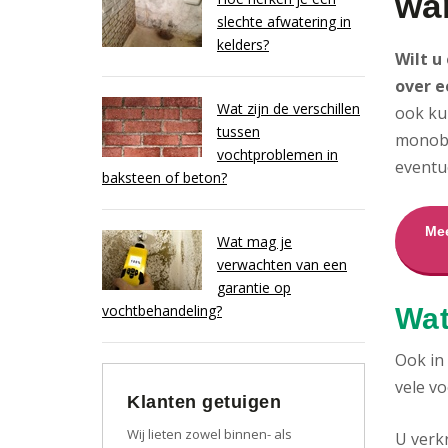
wa
slechte afwatering in
kelders?
Wilt u
over e
Wat zijn de verschillen
ook kun
tussen
monobl
vochtproblemen in
eventu
baksteen of beton?
Mee
Wat mag je
verwachten van een
garantie op
vochtbehandeling?
Wat
Ook in
vele vo
Klanten getuigen
Wij lieten zowel binnen- als
U verk