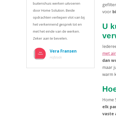
buitenshuis werken uitvoeren
gefilte
door Home Solution. Beide
voor
b
opdrachten verliepen vlot van bij
het verkennend gesprek tot en
U k
met het einde van de werken.
ver
Zeker aan te bevelen.
Iederee
Vera Fransen
met ai
Hofstade
dan wo
maar ju
warm k
Hoe
Home S
elk pa
vaste 