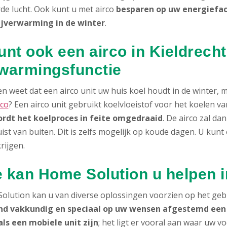
rde lucht. Ook kunt u met airco
besparen op uw energiefa
ijverwarming in de winter
.
unt ook een airco in Kieldrecht
warmingsfunctie
n weet dat een airco unit uw huis koel houdt in de winter,
rco
? Een airco unit gebruikt koelvloeistof voor het koelen 
rdt het koelproces in feite omgedraaid
. De airco zal d
ist van buiten. Dit is zelfs mogelijk op koude dagen. U kun
rijgen.
 kan Home Solution u helpen i
olution kan u van diverse oplossingen voorzien op het geb
nd vakkundig en speciaal op uw wensen afgestemd een a
als een mobiele unit zijn
; het ligt er vooral aan waar uw v