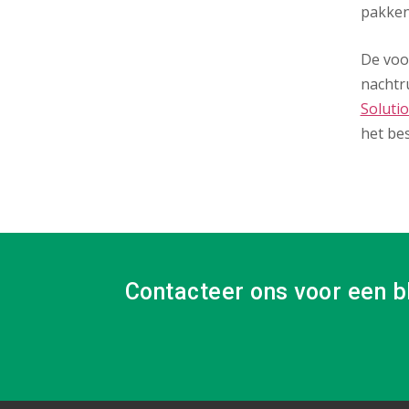
pakken
De voor
nachtr
Soluti
het be
Contacteer ons voor een b