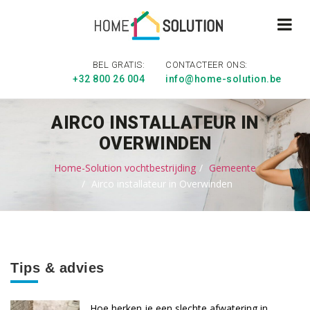
BEL GRATIS:
CONTACTEER ONS:
+32 800 26 004
info@home-solution.be
AIRCO INSTALLATEUR IN
OVERWINDEN
Home-Solution vochtbestrijding
Gemeente
Airco installateur in Overwinden
Tips & advies
Hoe herken je een slechte afwatering in