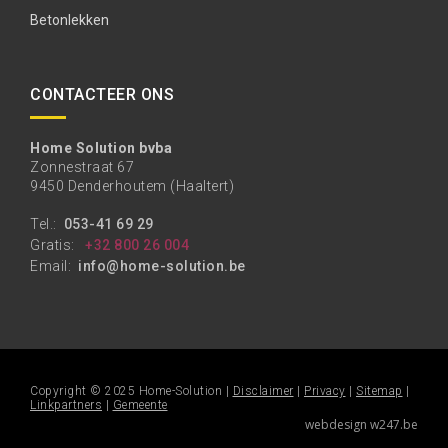
Betonlekken
CONTACTEER ONS
Home Solution bvba
Zonnestraat 67
9450 Denderhoutem (Haaltert)
Tel.:
053-41 69 29
Gratis:
+32 800 26 004
Email:
info@home-solution.be
Copyright © 2025 Home-Solution |
Disclaimer
|
Privacy
|
Sitemap
|
Linkpartners
|
Gemeente
webdesign w247.be