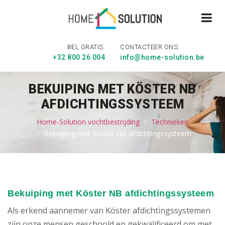
BEL GRATIS:
CONTACTEER ONS:
+32 800 26 004
info@home-solution.be
BEKUIPING MET KÖSTER NB
AFDICHTINGSSYSTEEM
Home-Solution vochtbestrijding
Technieken
Bekuiping met Köster NB afdichtingssysteem
Bekuiping met Köster NB afdichtingssysteem
Als erkend aannemer van Köster afdichtingssystemen
zijn onze mensen geschoold en gekwalificeerd om met