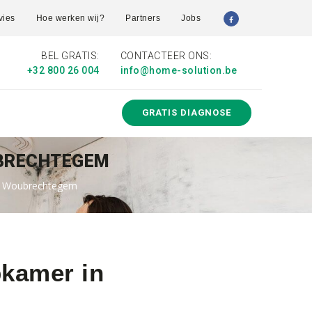
vies
Hoe werken wij?
Partners
Jobs
BEL GRATIS:
CONTACTEER ONS:
+32 800 26 004
info@home-solution.be
GRATIS DIAGNOSE
UBRECHTEGEM
io Woubrechtegem
pkamer in