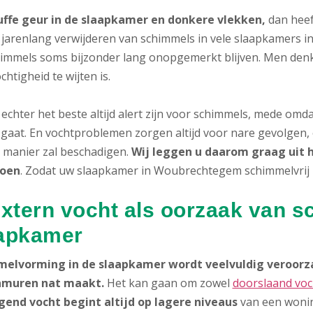
ffe geur in de slaapkamer en donkere vlekken,
dan heeft
 jarenlang verwijderen van schimmels in vele slaapkamers i
himmels soms bijzonder lang onopgemerkt blijven. Men denk
chtigheid te wijten is.
echter het beste altijd alert zijn voor schimmels, mede omd
gaat. En vochtproblemen zorgen altijd voor nare gevolgen, 
 manier zal beschadigen.
Wij leggen u daarom graag uit 
doen
. Zodat uw slaapkamer in Woubrechtegem schimmelvrij k
Extern vocht als oorzaak van s
apkamer
elvorming in de slaapkamer wordt veelvuldig veroorza
nmuren nat maakt.
Het kan gaan om zowel
doorslaand voc
gend vocht begint altijd op lagere niveaus
van een woni