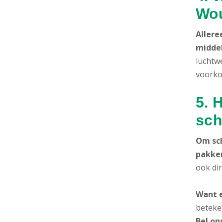
Wo
Allere
midde
luchtw
voorko
5. 
sch
Om sc
pakke
ook di
Want e
beteke
Bel on