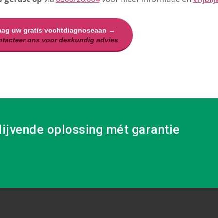
aag uw gratis vochtdiagnoseaan →
tacteer ons voor deskundig advies
lijvende oplossing mét garantie