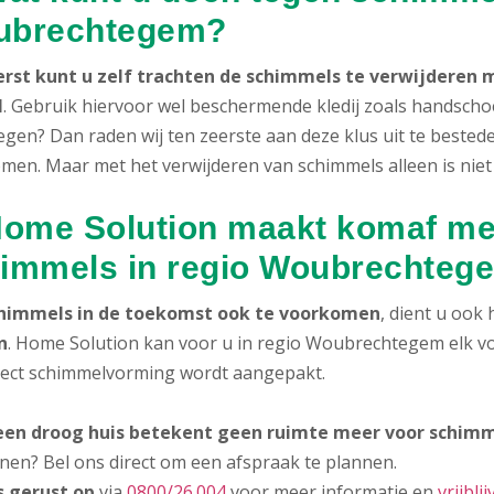
ubrechtegem?
erst kunt u zelf trachten de schimmels te verwijdere
l
. Gebruik hiervoor wel beschermende kledij zoals handsch
egen? Dan raden wij ten zeerste aan deze klus uit te beste
men. Maar met het verwijderen van schimmels alleen is niet
Home Solution maakt komaf met
immels in regio Woubrechteg
himmels in de toekomst ook te voorkomen
, dient u ook
n
. Home Solution kan voor u in regio Woubrechtegem elk vo
rect schimmelvorming wordt aangepakt.
en droog huis betekent geen ruimte meer voor schimm
nen? Bel ons direct om een afspraak te plannen.
s gerust op
via
0800/26.004
voor meer informatie en
vrijbli