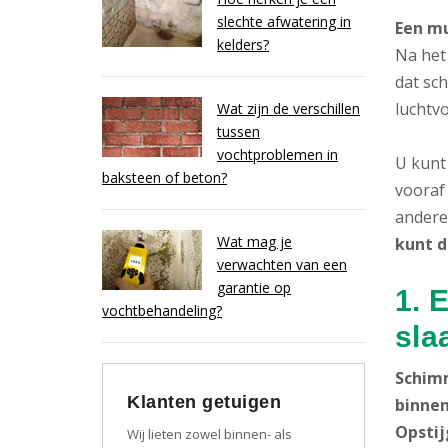
slechte afwatering in
Een mu
kelders?
Na het
dat sc
luchtvo
Wat zijn de verschillen
tussen
vochtproblemen in
U kunt 
baksteen of beton?
vooraf 
andere
Wat mag je
kunt 
verwachten van een
garantie op
1. 
vochtbehandeling?
sla
Schimm
Klanten getuigen
binne
Opstij
Wij lieten zowel binnen- als