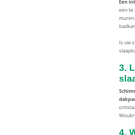
Een in
een te
muren.
badkam
Is uw 
slaapk
3. 
sla
Schimm
dakpa
ontstaa
Woubre
4. 