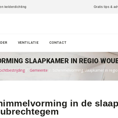
 en kelderdichting
Gratis tips & ad
LDER
VENTILATIE
CONTACT
RMING SLAAPKAMER IN REGIO WO
chtbestrijding
Gemeente
Schimmelvorming slaapkamer in reg
himmelvorming in de slaa
ubrechtegem