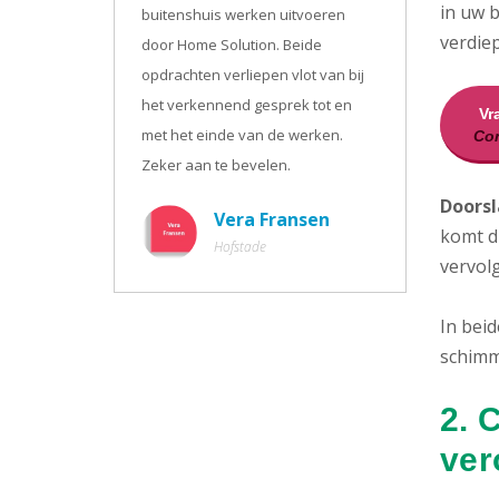
in uw 
buitenshuis werken uitvoeren
verdie
door Home Solution. Beide
opdrachten verliepen vlot van bij
het verkennend gesprek tot en
Vr
met het einde van de werken.
Con
Zeker aan te bevelen.
Doorsl
Vera Fransen
komt d
Hofstade
vervol
In bei
schimm
2. 
ver