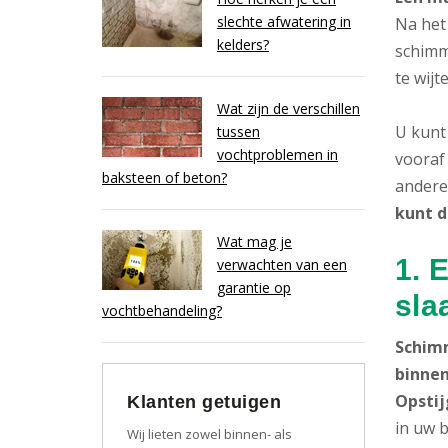
slechte afwatering in
Na het
kelders?
schimm
te wijte
Wat zijn de verschillen
U kunt 
tussen
vochtproblemen in
vooraf 
baksteen of beton?
andere
kunt 
Wat mag je
1. 
verwachten van een
garantie op
sla
vochtbehandeling?
Schimm
binne
Opstij
Klanten getuigen
in uw 
Wij lieten zowel binnen- als