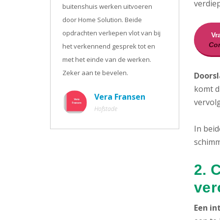
verdie
buitenshuis werken uitvoeren
door Home Solution. Beide
opdrachten verliepen vlot van bij
Vr
Con
het verkennend gesprek tot en
met het einde van de werken.
Zeker aan te bevelen.
Doorsl
komt d
Vera Fransen
vervol
Hofstade
In bei
schimm
2. 
ver
Een in