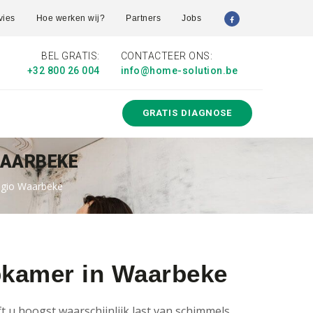
vies
Hoe werken wij?
Partners
Jobs
BEL GRATIS:
CONTACTEER ONS:
+32 800 26 004
info@home-solution.be
GRATIS DIAGNOSE
WAARBEKE
egio Waarbeke
pkamer in Waarbeke
 u hoogst waarschijnlijk last van schimmels.