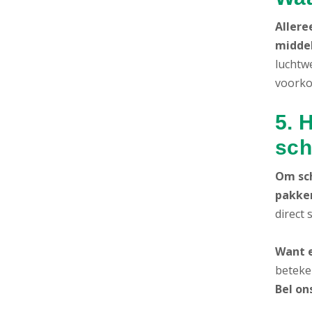
Allere
midde
luchtw
voorko
5. 
sch
Om sc
pakke
direct
Want e
beteke
Bel on