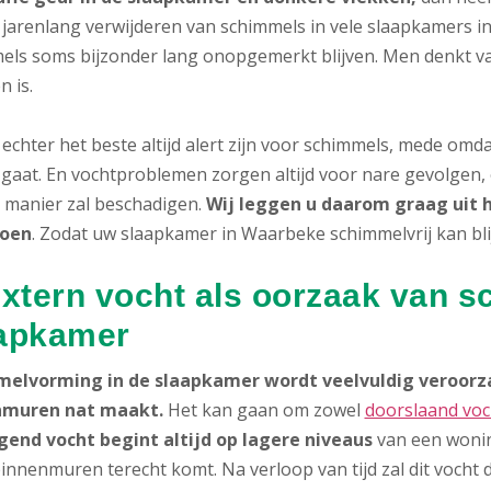
 jarenlang verwijderen van schimmels in vele slaapkamers in
els soms bijzonder lang onopgemerkt blijven. Men denkt va
n is.
echter het beste altijd alert zijn voor schimmels, mede omd
gaat. En vochtproblemen zorgen altijd voor nare gevolgen, 
 manier zal beschadigen.
Wij leggen u daarom graag uit 
doen
. Zodat uw slaapkamer in Waarbeke schimmelvrij kan bli
Extern vocht als oorzaak van s
apkamer
elvorming in de slaapkamer wordt veelvuldig veroorza
nmuren nat maakt.
Het kan gaan om zowel
doorslaand voc
gend vocht begint altijd op lagere niveaus
van een woni
binnenmuren terecht komt. Na verloop van tijd zal dit vocht