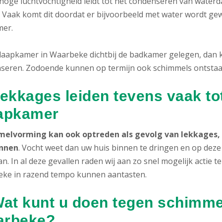
 hoge luchtvochtigheid leidt tot het condenseren van wate
 Vaak komt dit doordat er bijvoorbeeld met water wordt gew
er.
slaapkamer in Waarbeke dichtbij de badkamer gelegen, dan k
seren. Zodoende kunnen op termijn ook schimmels ontstaa
Lekkages leiden tevens vaak to
apkamer
elvorming kan ook optreden als gevolg van lekkages, 
nnen
. Vocht weet dan uw huis binnen te dringen en op deze
n. In al deze gevallen raden wij aan zo snel mogelijk actie
ke in razend tempo kunnen aantasten.
Wat kunt u doen tegen schimme
arbeke?