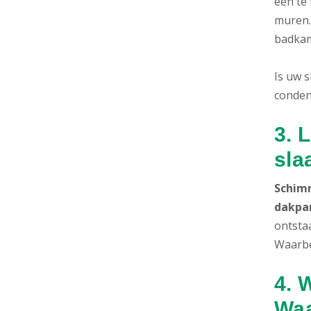
een te
muren.
badkam
Is uw 
conden
3. 
sla
Schimm
dakpa
ontstaa
Waarbe
4. 
Wa