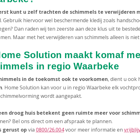
erst kunt u zelf trachten de schimmels te verwijdere
l
. Gebruik hiervoor wel beschermende kledij zoals handsch
egen? Dan raden wij ten zeerste aan deze klus uit te beste
men. Maar met het verwijderen van schimmels alleen is niet
Home Solution maakt komaf met
immels in regio Waarbeke
himmels in de toekomst ook te voorkomen
, dient u ook
n
. Home Solution kan voor u in regio Waarbeke elk vochtpro
 schimmelvorming wordt aangepakt.
en droog huis betekent geen ruimte meer voor schimm
nen? Bel ons direct om een afspraak te plannen.
s gerust op
via
0800/26.004
voor meer informatie en
vrijbli