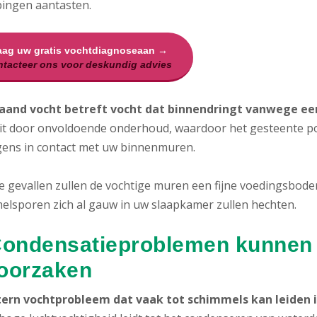
pingen aantasten.
aag uw gratis vochtdiagnoseaan →
tacteer ons voor deskundig advies
aand vocht betreft vocht dat binnendringt vanwege een
it door onvoldoende onderhoud, waardoor het gesteente po
gens in contact met uw binnenmuren.
de gevallen zullen de vochtige muren een fijne voedingsbod
elsporen zich al gauw in uw slaapkamer zullen hechten.
Condensatieproblemen kunnen
oorzaken
tern vochtprobleem dat vaak tot schimmels kan leiden 