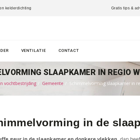
 en kelderdichting
Gratis tips & ad
LDER
VENTILATIE
CONTACT
LVORMING SLAAPKAMER IN REGIO 
 vochtbestrijding
Gemeente
Schimmelvorming slaapkamer in r
himmelvorming in de slaa
ffe geur in de slaapkamer en donkere vlekken,
dan heeft