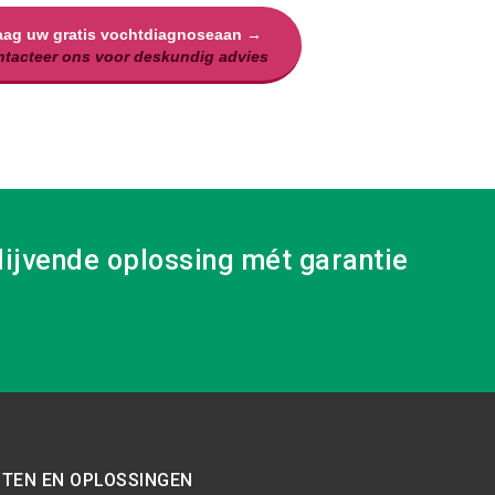
aag uw gratis vochtdiagnoseaan →
tacteer ons voor deskundig advies
lijvende oplossing mét garantie
STEN EN OPLOSSINGEN