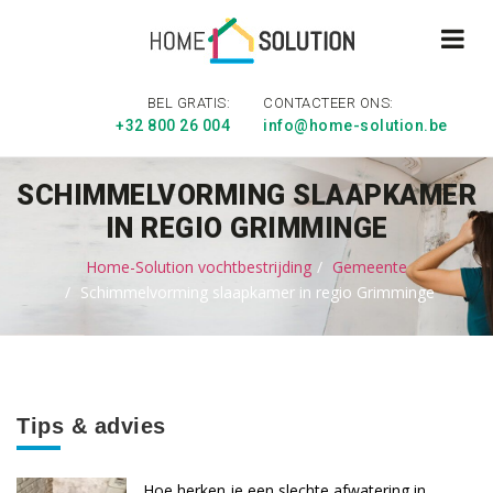
BEL GRATIS:
CONTACTEER ONS:
+32 800 26 004
info@home-solution.be
SCHIMMELVORMING SLAAPKAMER
IN REGIO GRIMMINGE
Home-Solution vochtbestrijding
Gemeente
Schimmelvorming slaapkamer in regio Grimminge
Tips & advies
Hoe herken je een slechte afwatering in