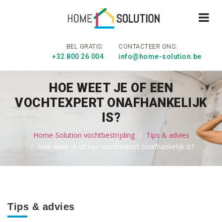
BEL GRATIS:
CONTACTEER ONS:
+32 800 26 004
info@home-solution.be
HOE WEET JE OF EEN
VOCHTEXPERT ONAFHANKELIJK
IS?
Home-Solution vochtbestrijding
Tips & advies
Hoe weet je of een vochtexpert onafhankelijk is?
Tips & advies