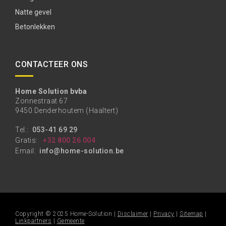
Natte gevel
Betonlekken
CONTACTEER ONS
Home Solution bvba
Zonnestraat 67
9450 Denderhoutem (Haaltert)
Tel.:
053-41 69 29
Gratis:
+32 800 26 004
Email:
info@home-solution.be
Copyright © 2025 Home-Solution |
Disclaimer
|
Privacy
|
Sitemap
|
Linkpartners
|
Gemeente