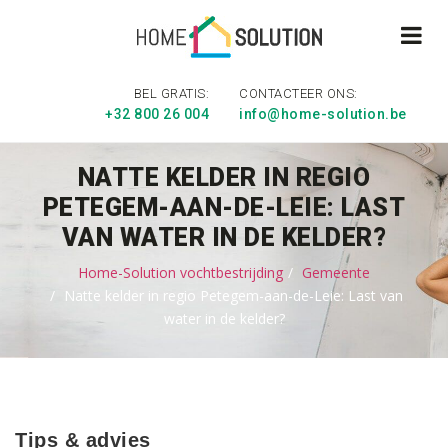
BEL GRATIS:
CONTACTEER ONS:
+32 800 26 004
info@home-solution.be
NATTE KELDER IN REGIO
PETEGEM-AAN-DE-LEIE: LAST
VAN WATER IN DE KELDER?
Home-Solution vochtbestrijding
Gemeente
Natte kelder in regio Petegem-aan-de-Leie: Last van
water in de kelder?
Tips & advies